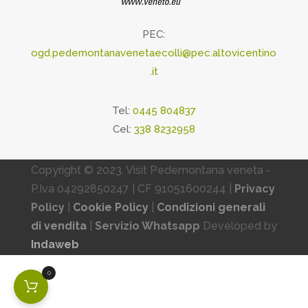
PEC:
ogd.pedemontanavenetaecolli@pec.altovicentino
.it
Tel:
0445 804837
Cel:
338 8232958
Copyright © 2023. Visit Pedemontana veneta -
P.Iva 04292850247 | CF 91051600244 |
Privacy
Policy
|
Cookie Policy
|
Condizioni generali
di vendita
|
Servizio Whatsapp
Developed by
Indaweb
0