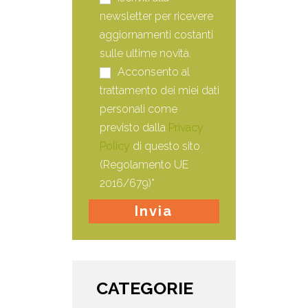
newsletter per ricevere
aggiornamenti costanti
sulle ultime novità.
Acconsento al
trattamento dei miei dati
personali come
previsto dalla
Privacy
Policy
di questo sito
(Regolamento UE
2016/679)*
CATEGORIE