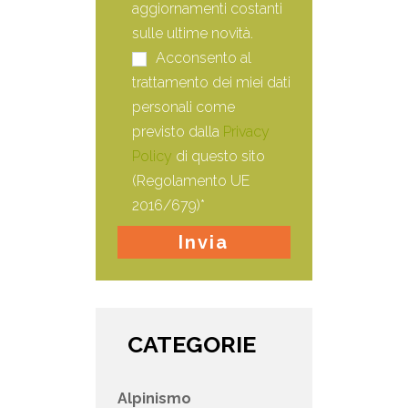
aggiornamenti costanti
sulle ultime novità.
Acconsento al
trattamento dei miei dati
personali come
previsto dalla
Privacy
Policy
di questo sito
(Regolamento UE
2016/679)*
CATEGORIE
Alpinismo