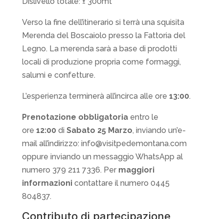
Dislivello totale: ± 300mt
Verso la fine dell’itinerario si terrà una squisita
Merenda del Boscaiolo presso la Fattoria del
Legno. La merenda sarà a base di prodotti
locali di produzione propria come formaggi,
salumi e confetture.
L’esperienza terminerà all’incirca alle ore
13:00
.
Prenotazione obbligatoria
entro le
ore
12:00
di
Sabato 25 Marzo
, inviando un’e-
mail all’indirizzo: info@visitpedemontana.com
oppure inviando un messaggio WhatsApp al
numero 379 211 7336. Per
maggiori
informazioni
contattare il numero 0445
804837.
Contributo di partecipazione