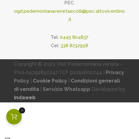
PEC:
ogd.pedemontanavenetaecolli@pec.altovicentino
.it
Tel:
0445 804837
Cel:
338 8232958
Copyright © 2023. Visit Pedemontana veneta -
P.Iva 04292850247 | CF 91051600244 |
Privacy
Policy
|
Cookie Policy
|
Condizioni generali
di vendita
|
Servizio Whatsapp
Developed by
Indaweb
0